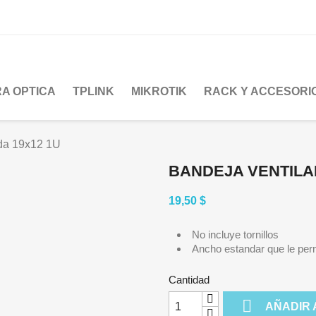
RA OPTICA
TPLINK
MIKROTIK
RACK Y ACCESORI
da 19x12 1U
BANDEJA VENTILA
19,50 $
No incluye tornillos
Ancho estandar que le perm
Cantidad

AÑADIR 