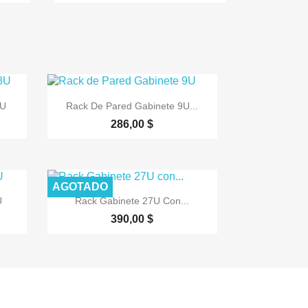

Vista rápida
8U
Rack De Pared Gabinete 9U...
286,00 $
AGOTADO

Vista rápida
U
Rack Gabinete 27U Con...
390,00 $