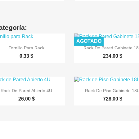
ategoría:
AGOTADO


Vista rápida
Vista rápida
Tornillo Para Rack
Rack De Pared Gabinete 1
0,33 $
234,00 $


Vista rápida
Vista rápida
Rack De Pared Abierto 4U
Rack De Piso Gabinete 18
26,00 $
728,00 $