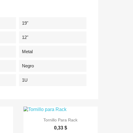
19"
12"
Metal
Negro
1U

Vista rápida
Tornillo Para Rack
0,33 $