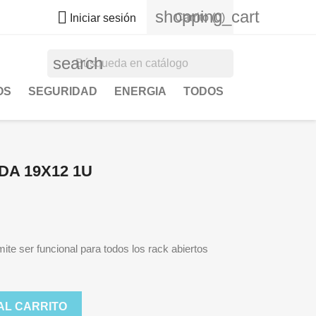
shopping_cart

Carrito
(0)
Iniciar sesión
search
OS
SEGURIDAD
ENERGIA
TODOS
DA 19X12 1U
ite ser funcional para todos los rack abiertos
AL CARRITO