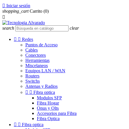

Iniciar sesión
shopping_cart
Carrito
(0)

search
clear


Redes
Puntos de Acceso
Cables
Conectores
Herramientas
Miscelaneos
Equipos LAN / WAN
Routers
Switchs
Antenas y Radios


Fibra optica
Modulos SFP
Fibra Hogar
Onus y Olts
Accesorios para Fibra
Fibra Optica


Fibra optica