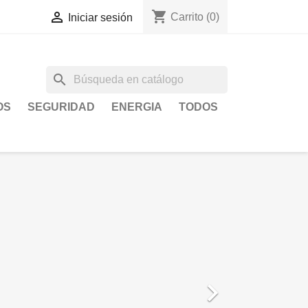
shopping_cart

Carrito
(0)
Iniciar sesión
search
OS
SEGURIDAD
ENERGIA
TODOS
