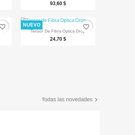
93,60 $
NUEVO
vorite_border
favorite_border

Vista rápida
Tensor De Fibra Optica Drop
24,70 $

Todas las novedades