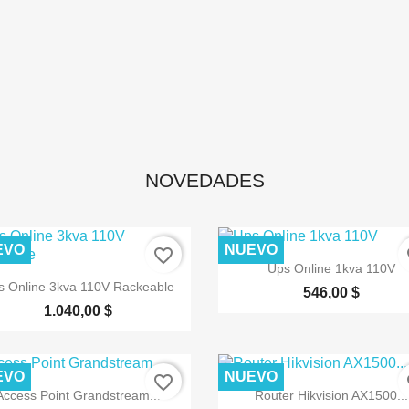
NOVEDADES
EVO
NUEVO
favorite_border
fa

Vista rápida
Ups Online 1kva 110V

Vista rápida
s Online 3kva 110V Rackeable
546,00 $
1.040,00 $
EVO
NUEVO
favorite_border
fa


Vista rápida
Vista rápida
Access Point Grandstream...
Router Hikvision AX1500...