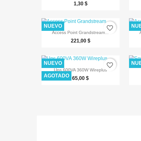
1,30 $
NUEVO
NU
favorite_border

Vista rápida
Access Point Grandstream...
221,00 $
NUEVO
NU
favorite_border

Vista rápida
Ups 600VA 360W Wireplus
AGOTADO
65,00 $