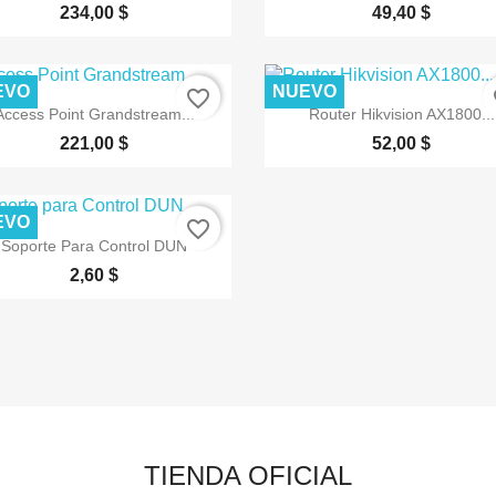
234,00 $
49,40 $
EVO
NUEVO
favorite_border
fa


Vista rápida
Vista rápida
Access Point Grandstream...
Router Hikvision AX1800...
221,00 $
52,00 $
EVO
favorite_border

Vista rápida
Soporte Para Control DUN
2,60 $
TIENDA OFICIAL