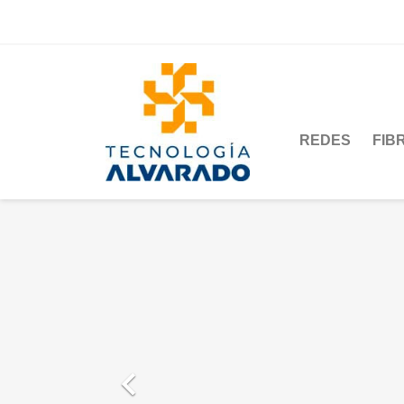
REDES
FIB
