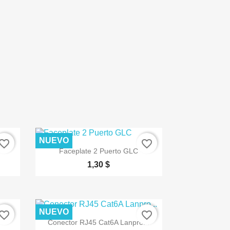
NUEVO
vorite_border
favorite_border

Vista rápida
Faceplate 2 Puerto GLC
1,30 $
NUEVO
vorite_border
favorite_border

Vista rápida
Conector RJ45 Cat6A Lanpro...