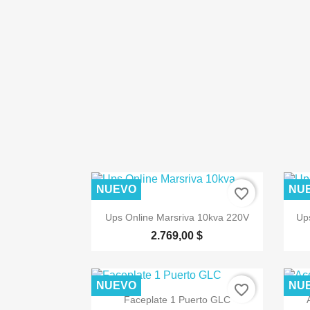
NUEVO
NU
favorite_border

Vista rápida
Ups Online Marsriva 10kva 220V
Up
2.769,00 $
NUEVO
NU
favorite_border

Vista rápida
Faceplate 1 Puerto GLC