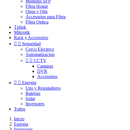
Modulos SFP
Fibra Hogar
Onus y Olts
Accesorios para Fibra
Fibra Optica
Tplink
Mikrotik
Rack y Accesorios


Seguridad
Cerco Electrico
Automatizacion


CCTV
Camaras
DVR
Accesorios


Energia
Ups y Reguladores
Baterias
Solar
Inversores
Todos
Inicio
Energia
Inversores