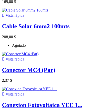
169,00 $

Vista rápida
Cable Solar 6mm2 100mts
208,00 $
Agotado

Vista rápida
Conector MC4 (Par)
2,37 $

Vista rápida
Conexion Fotovoltaica YEE 1...