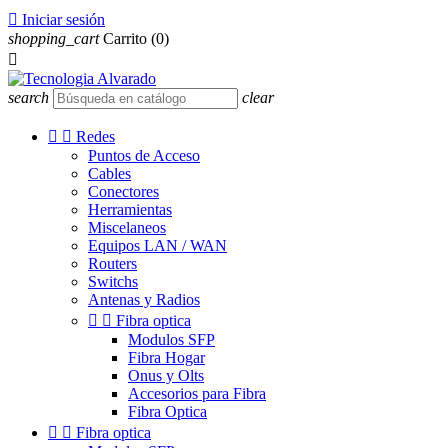

Iniciar sesión
shopping_cart
Carrito
(0)

search
clear


Redes
Puntos de Acceso
Cables
Conectores
Herramientas
Miscelaneos
Equipos LAN / WAN
Routers
Switchs
Antenas y Radios


Fibra optica
Modulos SFP
Fibra Hogar
Onus y Olts
Accesorios para Fibra
Fibra Optica


Fibra optica