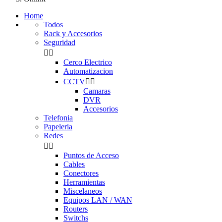
Home
Todos
Rack y Accesorios
Seguridad


Cerco Electrico
Automatizacion
CCTV


Camaras
DVR
Accesorios
Telefonia
Papeleria
Redes


Puntos de Acceso
Cables
Conectores
Herramientas
Miscelaneos
Equipos LAN / WAN
Routers
Switchs