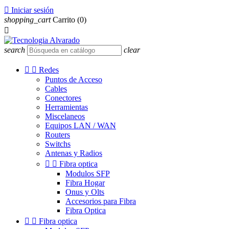

Iniciar sesión
shopping_cart
Carrito
(0)

search
clear


Redes
Puntos de Acceso
Cables
Conectores
Herramientas
Miscelaneos
Equipos LAN / WAN
Routers
Switchs
Antenas y Radios


Fibra optica
Modulos SFP
Fibra Hogar
Onus y Olts
Accesorios para Fibra
Fibra Optica


Fibra optica