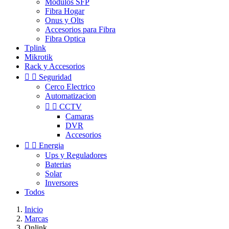
Modulos SFP
Fibra Hogar
Onus y Olts
Accesorios para Fibra
Fibra Optica
Tplink
Mikrotik
Rack y Accesorios


Seguridad
Cerco Electrico
Automatizacion


CCTV
Camaras
DVR
Accesorios


Energia
Ups y Reguladores
Baterias
Solar
Inversores
Todos
Inicio
Marcas
Onlink