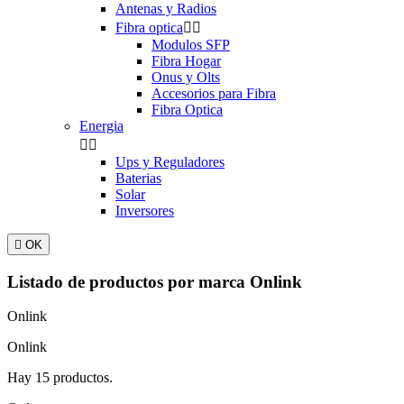
Antenas y Radios
Fibra optica


Modulos SFP
Fibra Hogar
Onus y Olts
Accesorios para Fibra
Fibra Optica
Energia


Ups y Reguladores
Baterias
Solar
Inversores

OK
Listado de productos por marca Onlink
Onlink
Onlink
Hay 15 productos.